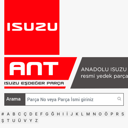
Arama
#
A
B
C
Ç
D
E
F
G
Ğ
H
I
İ
J
K
L
M
N
O
Ö
P
R
S
Ş
T
U
Ü
V
Y
Z