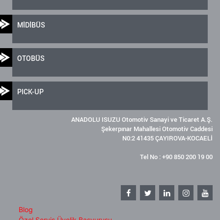
MİDİBÜS
OTOBÜS
PICK-UP
ANADOLU ISUZU Otomotiv Sanayi ve Ticaret A.Ş.
Şekerpınar Mahallesi Otomotiv Caddesi
N0:2 41435 ÇAYIROVA-KOCAELİ
Tel No : +90 850 200 19 00
Blog
Özel Servis Üyelik Başvurusu