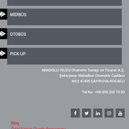
MİDİBÜS
OTOBÜS
PICK-UP
ANADOLU ISUZU Otomotiv Sanayi ve Ticaret A.Ş.
Şekerpınar Mahallesi Otomotiv Caddesi
N0:2 41435 ÇAYIROVA-KOCAELİ
Tel No : +90 850 200 19 00
Blog
Özel Servis Üyelik Başvurusu