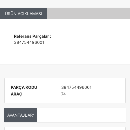
ÜRÜN AÇIKLAMASI
Referans Parçalar :
384754496001
PARÇA KODU
384754496001
ARAÇ
74
AVANTAJLAR: