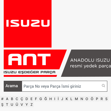
Arama
#
A
B
C
Ç
D
E
F
G
Ğ
H
I
İ
J
K
L
M
N
O
Ö
P
R
S
Ş
T
U
Ü
V
Y
Z