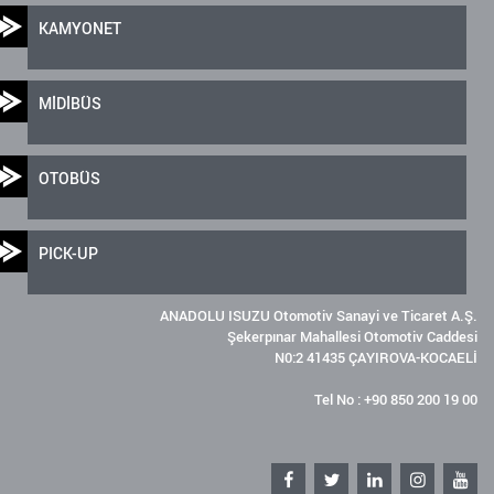
KAMYONET
MİDİBÜS
OTOBÜS
PICK-UP
ANADOLU ISUZU Otomotiv Sanayi ve Ticaret A.Ş.
Şekerpınar Mahallesi Otomotiv Caddesi
N0:2 41435 ÇAYIROVA-KOCAELİ
Tel No : +90 850 200 19 00