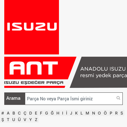
Arama
#
A
B
C
Ç
D
E
F
G
Ğ
H
I
İ
J
K
L
M
N
O
Ö
P
R
S
Ş
T
U
Ü
V
Y
Z