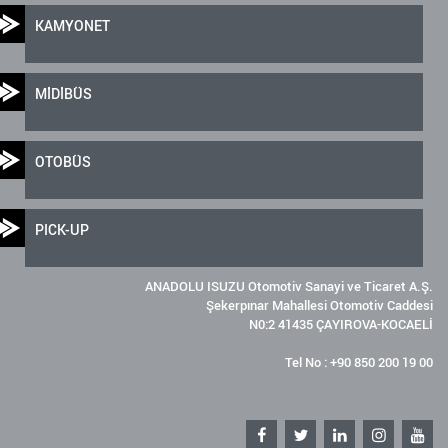
KAMYONET
MİDİBÜS
OTOBÜS
PICK-UP
ANADOLU ISUZU Otomotiv Sanayi ve Ticaret A.Ş.
Şekerpınar Mahallesi Otomotiv Caddesi
N0:2 41435 ÇAYIROVA-KOCAELİ
Tel No : +90 850 200 19 00