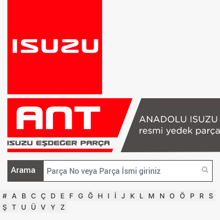
Arama
#
A
B
C
Ç
D
E
F
G
Ğ
H
I
İ
J
K
L
M
N
O
Ö
P
R
S
Ş
T
U
Ü
V
Y
Z