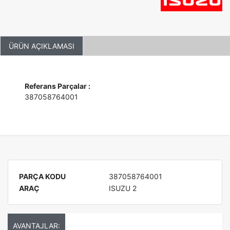
ÜRÜN AÇIKLAMASI
Referans Parçalar :
387058764001
PARÇA KODU
387058764001
ARAÇ
ISUZU 2
AVANTAJLAR: