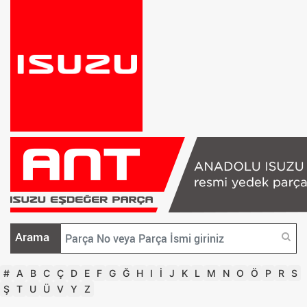
Arama
#
A
B
C
Ç
D
E
F
G
Ğ
H
I
İ
J
K
L
M
N
O
Ö
P
R
S
Ş
T
U
Ü
V
Y
Z