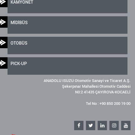
KAMYONET
MİDİBÜS
OTOBÜS
PICK-UP
ANADOLU ISUZU Otomotiv Sanayi ve Ticaret A.Ş.
Şekerpınar Mahallesi Otomotiv Caddesi
N0:2 41435 ÇAYIROVA-KOCAELİ
Tel No : +90 850 200 19 00