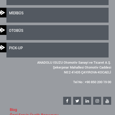
MİDİBÜS
OTOBÜS
PICK-UP
ANADOLU ISUZU Otomotiv Sanayi ve Ticaret A.Ş.
Şekerpınar Mahallesi Otomotiv Caddesi
N0:2 41435 ÇAYIROVA-KOCAELİ
Tel No : +90 850 200 19 00
Blog
Özel Servis Üyelik Başvurusu