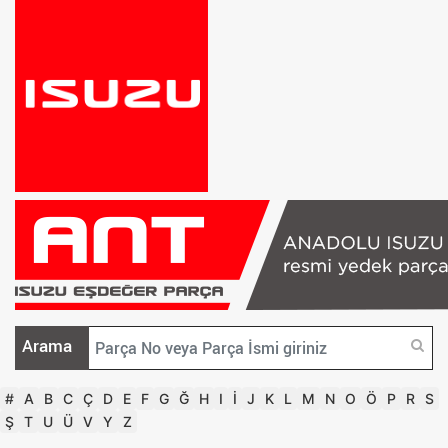
Arama
#
A
B
C
Ç
D
E
F
G
Ğ
H
I
İ
J
K
L
M
N
O
Ö
P
R
S
Ş
T
U
Ü
V
Y
Z