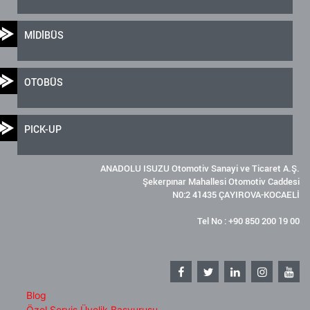
MİDİBÜS
OTOBÜS
PICK-UP
ANADOLU ISUZU Otomotiv Sanayi ve Ticaret A.Ş.
Şekerpınar Mahallesi Otomotiv Caddesi
N0:2 41435 ÇAYIROVA-KOCAELİ
Tel No : +90 850 200 19 00
Blog
Özel Servis Üyelik Başvurusu