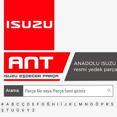
Arama
#
A
B
C
Ç
D
E
F
G
Ğ
H
I
İ
J
K
L
M
N
O
Ö
P
R
S
Ş
T
U
Ü
V
Y
Z