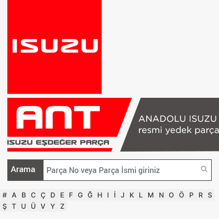
Arama
#
A
B
C
Ç
D
E
F
G
Ğ
H
I
İ
J
K
L
M
N
O
Ö
P
R
S
Ş
T
U
Ü
V
Y
Z