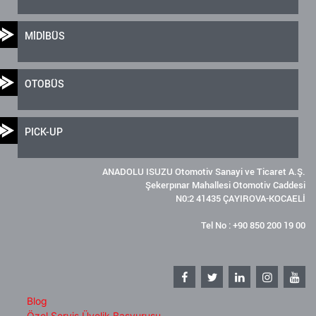
MİDİBÜS
OTOBÜS
PICK-UP
ANADOLU ISUZU Otomotiv Sanayi ve Ticaret A.Ş.
Şekerpınar Mahallesi Otomotiv Caddesi
N0:2 41435 ÇAYIROVA-KOCAELİ
Tel No : +90 850 200 19 00
Blog
Özel Servis Üyelik Başvurusu