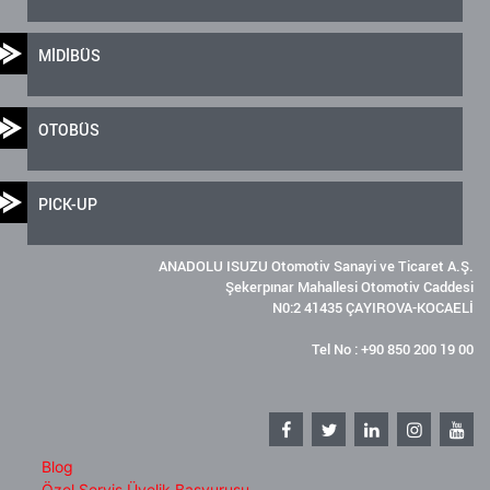
MİDİBÜS
OTOBÜS
PICK-UP
ANADOLU ISUZU Otomotiv Sanayi ve Ticaret A.Ş.
Şekerpınar Mahallesi Otomotiv Caddesi
N0:2 41435 ÇAYIROVA-KOCAELİ
Tel No : +90 850 200 19 00
Blog
Özel Servis Üyelik Başvurusu