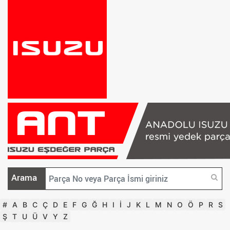
Arama
#
A
B
C
Ç
D
E
F
G
Ğ
H
I
İ
J
K
L
M
N
O
Ö
P
R
S
Ş
T
U
Ü
V
Y
Z