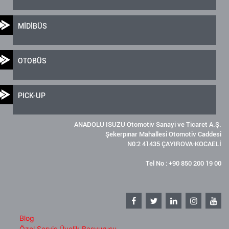
MİDİBÜS
OTOBÜS
PICK-UP
ANADOLU ISUZU Otomotiv Sanayi ve Ticaret A.Ş.
Şekerpınar Mahallesi Otomotiv Caddesi
N0:2 41435 ÇAYIROVA-KOCAELİ
Tel No : +90 850 200 19 00
Blog
Özel Servis Üyelik Başvurusu