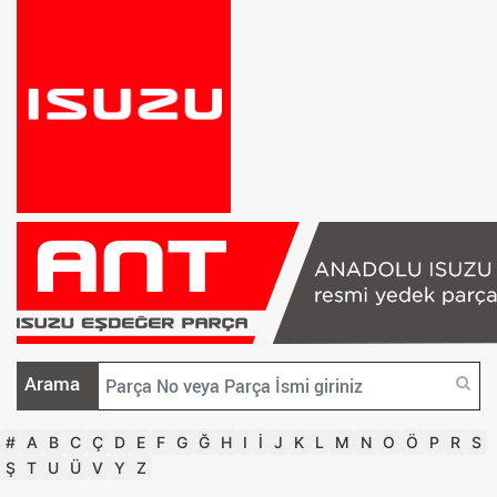
Arama
#
A
B
C
Ç
D
E
F
G
Ğ
H
I
İ
J
K
L
M
N
O
Ö
P
R
S
Ş
T
U
Ü
V
Y
Z