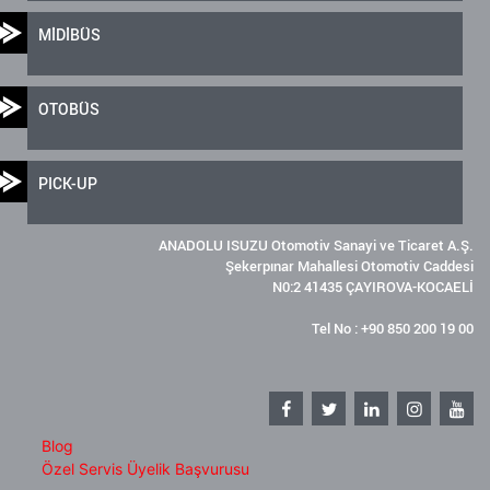
MİDİBÜS
OTOBÜS
PICK-UP
ANADOLU ISUZU Otomotiv Sanayi ve Ticaret A.Ş.
Şekerpınar Mahallesi Otomotiv Caddesi
N0:2 41435 ÇAYIROVA-KOCAELİ
Tel No : +90 850 200 19 00
Blog
Özel Servis Üyelik Başvurusu