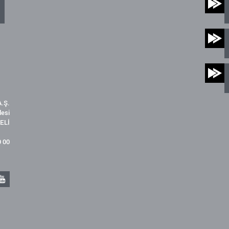
.Ş.
desi
ELİ
9 00