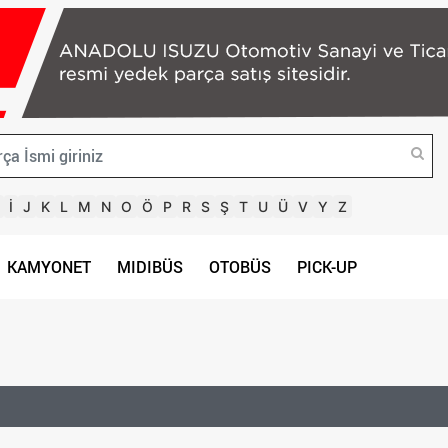
İ
J
K
L
M
N
O
Ö
P
R
S
Ş
T
U
Ü
V
Y
Z
KAMYONET
MIDIBÜS
OTOBÜS
PICK-UP