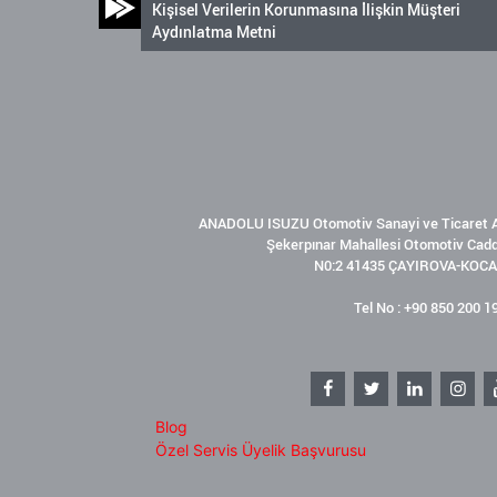
Kişisel Verilerin Korunmasına İlişkin Müşteri
Aydınlatma Metni
ANADOLU ISUZU Otomotiv Sanayi ve Ticaret A
Şekerpınar Mahallesi Otomotiv Cad
N0:2 41435 ÇAYIROVA-KOCA
Tel No : +90 850 200 1
Blog
Özel Servis Üyelik Başvurusu