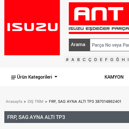
Arama
#
A
B
C
Ç
D
E
F
G
Ğ
H
I
Ürün Kategorileri
KAMYON
Anasayfa
>
DIŞ TRİM
>
FRP, SAG AYNA ALTI TP3 387014862401
FRP, SAG AYNA ALTI TP3