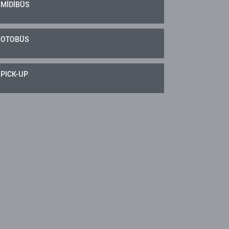
MİDİBÜS
OTOBÜS
PICK-UP