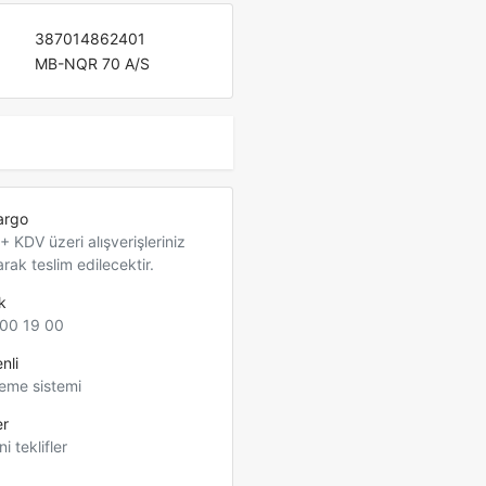
387014862401
MB-NQR 70 A/S
argo
 KDV üzeri alışverişleriniz
arak teslim edilecektir.
k
00 19 00
nli
eme sistemi
er
ni teklifler