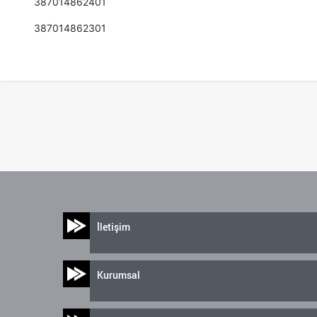
387014862401
387014862301
İletişim
Kurumsal