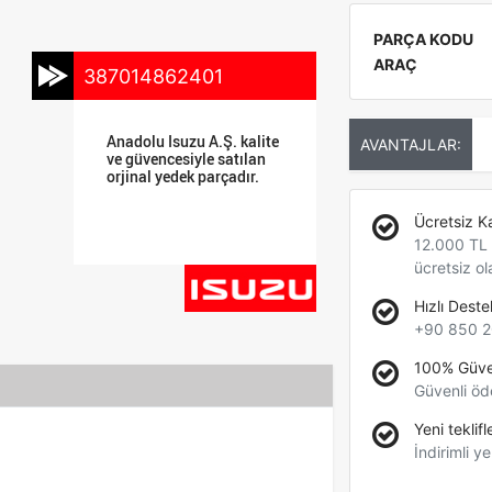
PARÇA KODU
ARAÇ
387014862401
Anadolu Isuzu A.Ş. kalite
AVANTAJLAR:
ve güvencesiyle satılan
orjinal yedek parçadır.
Ücretsiz K
12.000 TL +
ücretsiz ol
Hızlı Deste
+90 850 2
100% Güve
Güvenli öd
Yeni teklifl
İndirimli ye