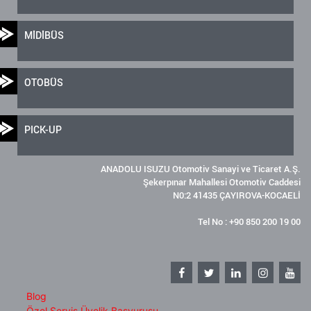
MİDİBÜS
OTOBÜS
PICK-UP
ANADOLU ISUZU Otomotiv Sanayi ve Ticaret A.Ş.
Şekerpınar Mahallesi Otomotiv Caddesi
N0:2 41435 ÇAYIROVA-KOCAELİ
Tel No : +90 850 200 19 00
Blog
Özel Servis Üyelik Başvurusu