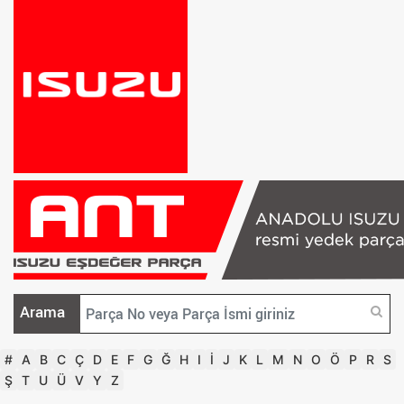
Arama
#
A
B
C
Ç
D
E
F
G
Ğ
H
I
İ
J
K
L
M
N
O
Ö
P
R
S
Ş
T
U
Ü
V
Y
Z