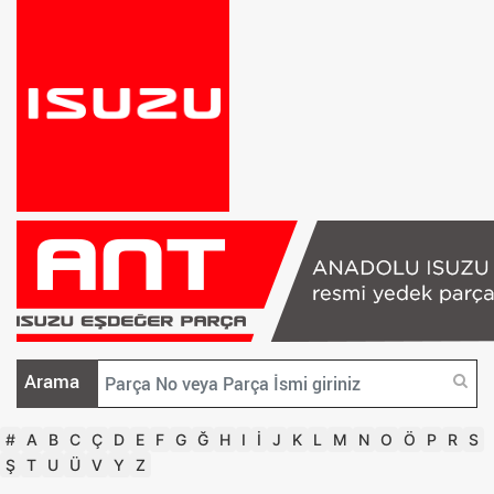
Arama
#
A
B
C
Ç
D
E
F
G
Ğ
H
I
İ
J
K
L
M
N
O
Ö
P
R
S
Ş
T
U
Ü
V
Y
Z