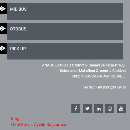
MİDİBÜS
OTOBÜS
PICK-UP
ANADOLU ISUZU Otomotiv Sanayi ve Ticaret A.Ş.
Şekerpınar Mahallesi Otomotiv Caddesi
N0:2 41435 ÇAYIROVA-KOCAELİ
Tel No : +90 850 200 19 00
Blog
Özel Servis Üyelik Başvurusu