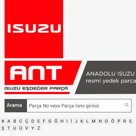
Arama
#
A
B
C
Ç
D
E
F
G
Ğ
H
I
İ
J
K
L
M
N
O
Ö
P
R
S
Ş
T
U
Ü
V
Y
Z