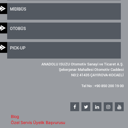
MİDİBÜS
OTOBÜS
PICK-UP
ANADOLU ISUZU Otomotiv Sanayi ve Ticaret A.Ş.
Şekerpınar Mahallesi Otomotiv Caddesi
N0:2 41435 ÇAYIROVA-KOCAELİ
Tel No : +90 850 200 19 00
Blog
Özel Servis Üyelik Başvurusu