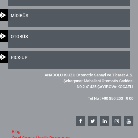
MİDİBÜS
OTOBÜS
PICK-UP
ANADOLU ISUZU Otomotiv Sanayi ve Ticaret A.Ş.
Şekerpınar Mahallesi Otomotiv Caddesi
N0:2 41435 ÇAYIROVA-KOCAELİ
Tel No : +90 850 200 19 00
Blog
Özel Servis Üyelik Başvurusu