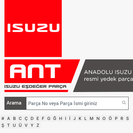
Arama
#
A
B
C
Ç
D
E
F
G
Ğ
H
I
İ
J
K
L
M
N
O
Ö
P
R
S
Ş
T
U
Ü
V
Y
Z