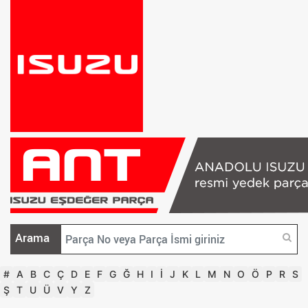
Arama
#
A
B
C
Ç
D
E
F
G
Ğ
H
I
İ
J
K
L
M
N
O
Ö
P
R
S
Ş
T
U
Ü
V
Y
Z