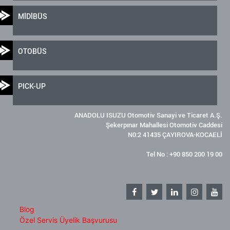
MİDİBÜS
OTOBÜS
PICK-UP
ANADOLU ISUZU Otomotiv Sanayi ve Ticaret A.Ş.
Şekerpınar Mahallesi Otomotiv Caddesi
N0:2 41435 ÇAYIROVA-KOCAELİ
Tel No : +90 850 200 19 00
Blog
Özel Servis Üyelik Başvurusu