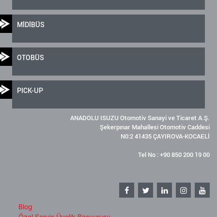
MİDİBÜS
OTOBÜS
PICK-UP
ANADOLU ISUZU Otomotiv Sanayi ve Ticaret A.Ş.
Şekerpınar Mahallesi Otomotiv Caddesi
N0:2 41435 ÇAYIROVA-KOCAELİ
Tel No : +90 850 200 19 00
Blog
Özel Servis Üyelik Başvurusu