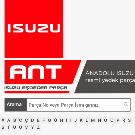
Arama
#
A
B
C
Ç
D
E
F
G
Ğ
H
I
İ
J
K
L
M
N
O
Ö
P
R
S
Ş
T
U
Ü
V
Y
Z