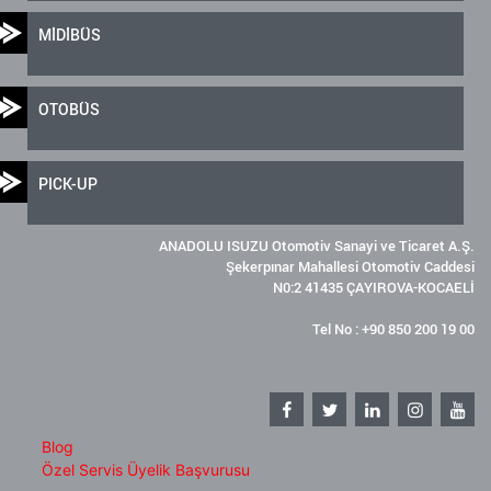
MİDİBÜS
OTOBÜS
PICK-UP
ANADOLU ISUZU Otomotiv Sanayi ve Ticaret A.Ş.
Şekerpınar Mahallesi Otomotiv Caddesi
N0:2 41435 ÇAYIROVA-KOCAELİ
Tel No : +90 850 200 19 00
Blog
Özel Servis Üyelik Başvurusu