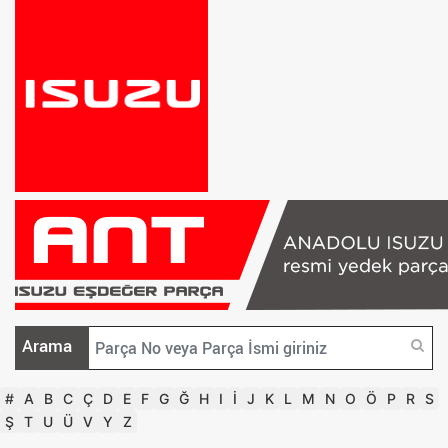
Arama
#
A
B
C
Ç
D
E
F
G
Ğ
H
I
İ
J
K
L
M
N
O
Ö
P
R
S
Ş
T
U
Ü
V
Y
Z