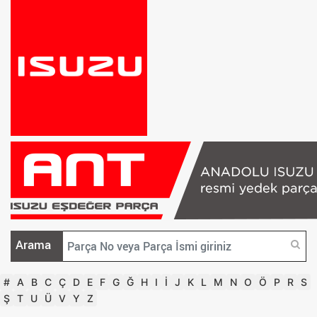
Arama
#
A
B
C
Ç
D
E
F
G
Ğ
H
I
İ
J
K
L
M
N
O
Ö
P
R
S
Ş
T
U
Ü
V
Y
Z