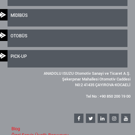
MİDİBÜS
OTOBÜS
PICK-UP
ANADOLU ISUZU Otomotiv Sanayi ve Ticaret A.Ş.
Şekerpınar Mahallesi Otomotiv Caddesi
N0:2 41435 ÇAYIROVA-KOCAELİ
Tel No : +90 850 200 19 00
Blog
Özel Servis Üyelik Başvurusu