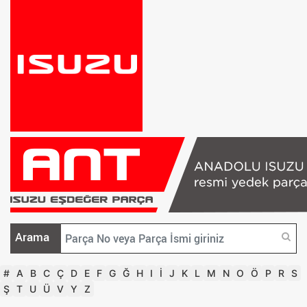
Arama
#
A
B
C
Ç
D
E
F
G
Ğ
H
I
İ
J
K
L
M
N
O
Ö
P
R
S
Ş
T
U
Ü
V
Y
Z