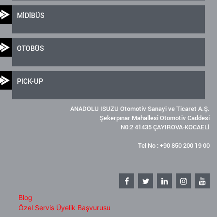
MİDİBÜS
OTOBÜS
PICK-UP
ANADOLU ISUZU Otomotiv Sanayi ve Ticaret A.Ş.
Şekerpınar Mahallesi Otomotiv Caddesi
N0:2 41435 ÇAYIROVA-KOCAELİ
Tel No : +90 850 200 19 00
Blog
Özel Servis Üyelik Başvurusu