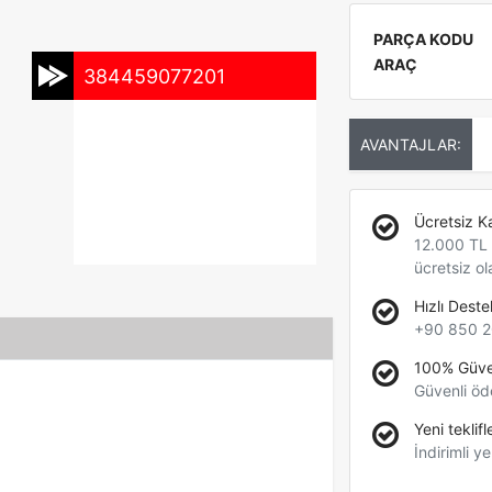
PARÇA KODU
ARAÇ
384459077201
AVANTAJLAR:
Ücretsiz K
12.000 TL +
ücretsiz ol
Hızlı Deste
+90 850 2
100% Güve
Güvenli öd
Yeni teklifl
İndirimli ye