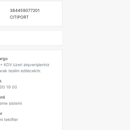
384459077201
CITIPORT
argo
 KDV üzeri alışverişleriniz
arak teslim edilecektir.
k
00 19 00
nli
eme sistemi
er
ni teklifler