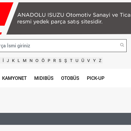
İ
J
K
L
M
N
O
Ö
P
R
S
Ş
T
U
Ü
V
Y
Z
KAMYONET
MIDIBÜS
OTOBÜS
PICK-UP