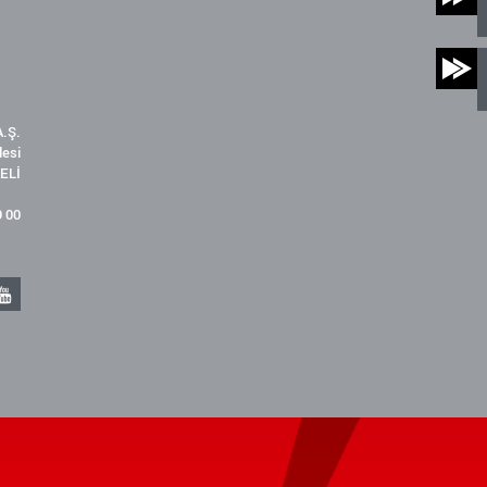
.Ş.
desi
ELİ
9 00