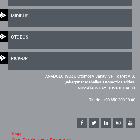
MİDİBÜS
OTOBÜS
PICK-UP
ANADOLU ISUZU Otomotiv Sanayi ve Ticaret A.Ş.
Şekerpınar Mahallesi Otomotiv Caddesi
N0:2 41435 ÇAYIROVA-KOCAELİ
Tel No : +90 850 200 19 00
Blog
Özel Servis Üyelik Başvurusu