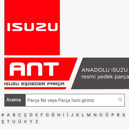
Arama
#
A
B
C
Ç
D
E
F
G
Ğ
H
I
İ
J
K
L
M
N
O
Ö
P
R
S
Ş
T
U
Ü
V
Y
Z