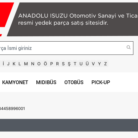
İ
J
K
L
M
N
O
Ö
P
R
S
Ş
T
U
Ü
V
Y
Z
KAMYONET
MIDIBÜS
OTOBÜS
PICK-UP
384458996001