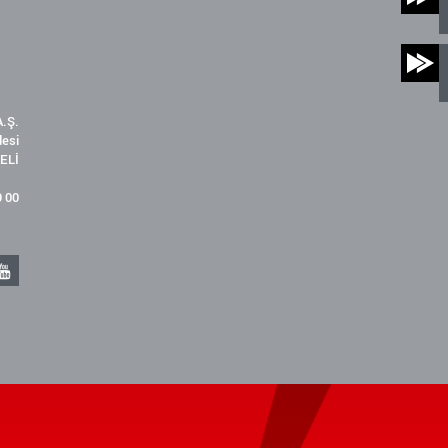
.Ş.
desi
ELİ
9 00