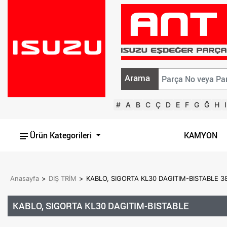
Arama
#
A
B
C
Ç
D
E
F
G
Ğ
H
I
Ürün Kategorileri
KAMYON
Anasayfa
>
DIŞ TRİM
>
KABLO, SIGORTA KL30 DAGITIM-BISTABLE 
KABLO, SIGORTA KL30 DAGITIM-BISTABLE