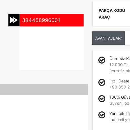
PARÇA KODU
ARAÇ
384458996001
AVANTAJLAR:
Ücretsiz K
12.000 TL +
ücretsiz ol
Hızlı Deste
+90 850 2
100% Güve
Güvenli öd
Yeni teklifl
İndirimli ye