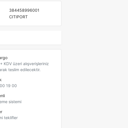
384458996001
CITIPORT
argo
 KDV üzeri alışverişleriniz
arak teslim edilecektir.
k
00 19 00
nli
eme sistemi
er
ni teklifler