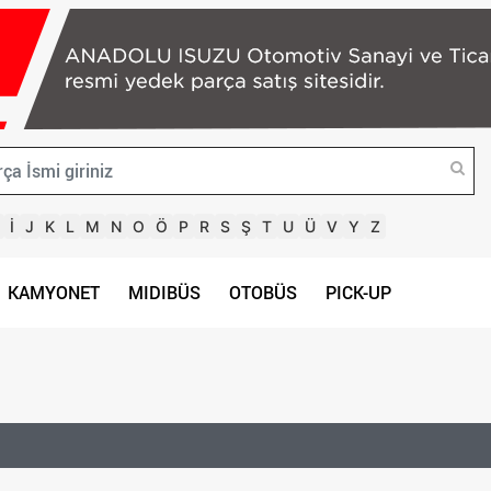
İ
J
K
L
M
N
O
Ö
P
R
S
Ş
T
U
Ü
V
Y
Z
KAMYONET
MIDIBÜS
OTOBÜS
PICK-UP