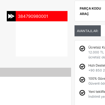
PARÇA KODU
ARAÇ
384790980001
AVANTAJLAR:
Ücretsiz K
12.000 TL +
ücretsiz ol
Hızlı Deste
+90 850 2
100% Güve
Güvenli öd
Yeni teklifl
İndirimli ye