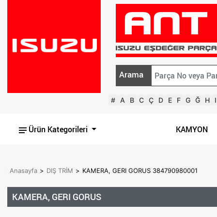
Arama
#
A
B
C
Ç
D
E
F
G
Ğ
H
I
Ürün Kategorileri
KAMYON
Anasayfa
>
DIŞ TRİM
>
KAMERA, GERI GORUS 384790980001
KAMERA, GERI GORUS