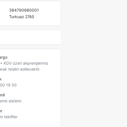
384790980001
Turkuaz 27AS
argo
 KDV üzeri alışverişleriniz
arak teslim edilecektir.
k
00 19 00
nli
eme sistemi
er
ni teklifler