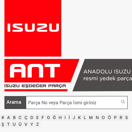
Arama
#
A
B
C
Ç
D
E
F
G
Ğ
H
I
İ
J
K
L
M
N
O
Ö
P
R
S
Ş
T
U
Ü
V
Y
Z