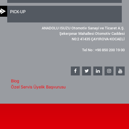
PICK-UP
ANADOLU ISUZU Otomotiv Sanayi ve Ticaret A.Ş.
Şekerpınar Mahallesi Otomotiv Caddesi
N0:2 41435 ÇAYIROVA-KOCAELİ
Tel No : +90 850 200 19 00
Blog
Özel Servis Üyelik Başvurusu