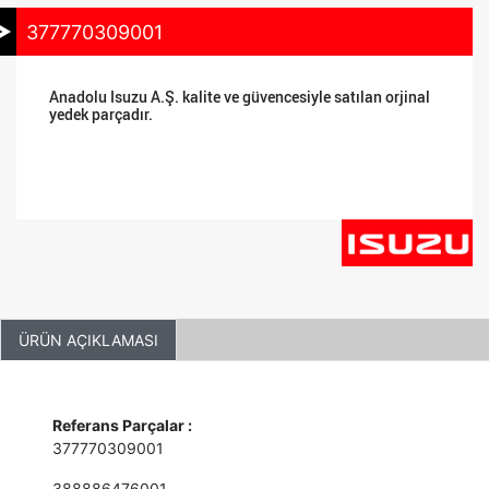
377770309001
Anadolu Isuzu A.Ş. kalite ve güvencesiyle satılan orjinal
yedek parçadır.
ÜRÜN AÇIKLAMASI
Referans Parçalar :
377770309001
388886476001