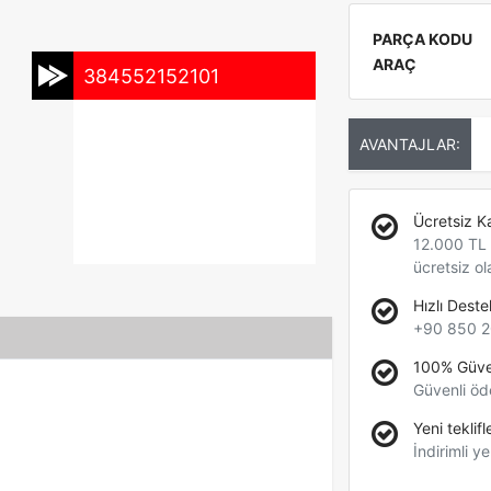
PARÇA KODU
ARAÇ
384552152101
AVANTAJLAR:
Ücretsiz K
12.000 TL +
ücretsiz ol
Hızlı Deste
+90 850 2
100% Güve
Güvenli öd
Yeni teklifl
İndirimli ye