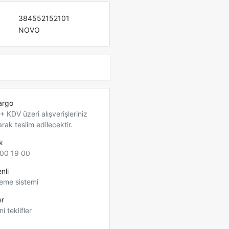
384552152101
NOVO
argo
 KDV üzeri alışverişleriniz
arak teslim edilecektir.
k
00 19 00
nli
eme sistemi
er
ni teklifler