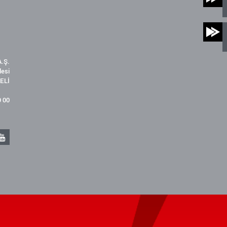
.Ş.
desi
ELİ
9 00