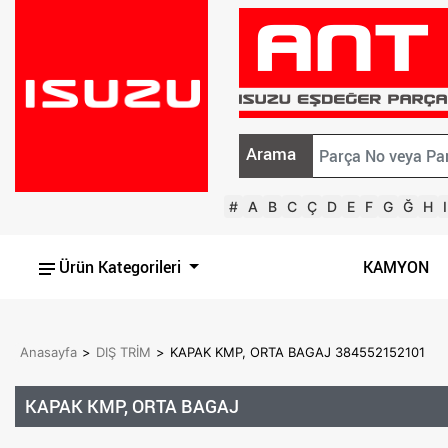
Arama
#
A
B
C
Ç
D
E
F
G
Ğ
H
I
Ürün Kategorileri
KAMYON
Anasayfa
>
DIŞ TRİM
>
KAPAK KMP, ORTA BAGAJ 384552152101
KAPAK KMP, ORTA BAGAJ