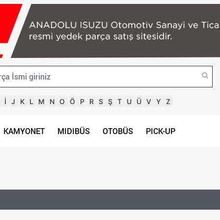
İ
J
K
L
M
N
O
Ö
P
R
S
Ş
T
U
Ü
V
Y
Z
KAMYONET
MIDIBÜS
OTOBÜS
PICK-UP