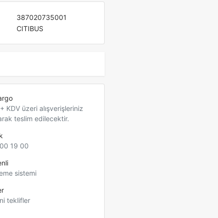
387020735001
CITIBUS
argo
 KDV üzeri alışverişleriniz
arak teslim edilecektir.
k
00 19 00
nli
eme sistemi
er
ni teklifler