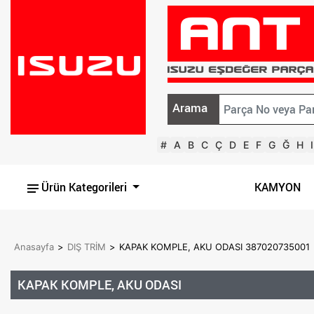
Arama
#
A
B
C
Ç
D
E
F
G
Ğ
H
I
Ürün Kategorileri
KAMYON
Anasayfa
>
DIŞ TRİM
>
KAPAK KOMPLE, AKU ODASI 387020735001
KAPAK KOMPLE, AKU ODASI