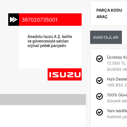
PARÇA KODU
ARAÇ
387020735001
Anadolu Isuzu A.Ş. kalite
AVANTAJLAR:
ve güvencesiyle satılan
orjinal yedek parçadır.
Ücretsiz K
12.000 TL +
ücretsiz ol
Hızlı Deste
+90 850 2
100% Güve
Güvenli öd
Yeni teklifl
İndirimli ye