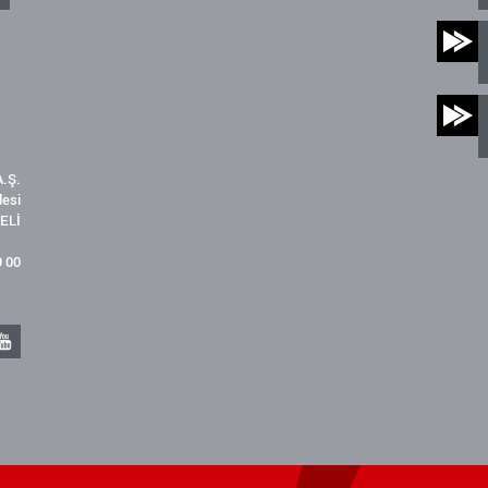
.Ş.
desi
ELİ
9 00