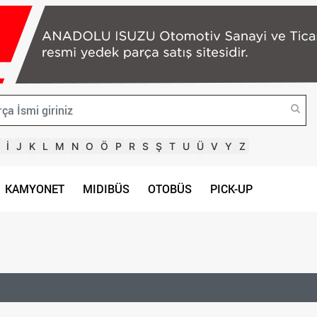
İ
J
K
L
M
N
O
Ö
P
R
S
Ş
T
U
Ü
V
Y
Z
KAMYONET
MIDIBÜS
OTOBÜS
PICK-UP