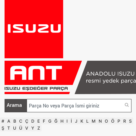
Arama
#
A
B
C
Ç
D
E
F
G
Ğ
H
I
İ
J
K
L
M
N
O
Ö
P
R
S
Ş
T
U
Ü
V
Y
Z