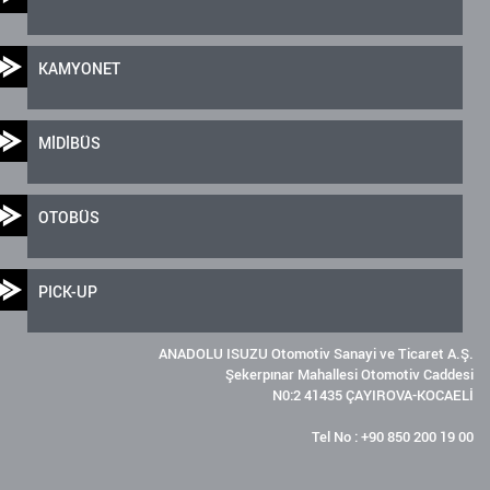
KAMYONET
MİDİBÜS
OTOBÜS
PICK-UP
ANADOLU ISUZU Otomotiv Sanayi ve Ticaret A.Ş.
Şekerpınar Mahallesi Otomotiv Caddesi
N0:2 41435 ÇAYIROVA-KOCAELİ
Tel No : +90 850 200 19 00