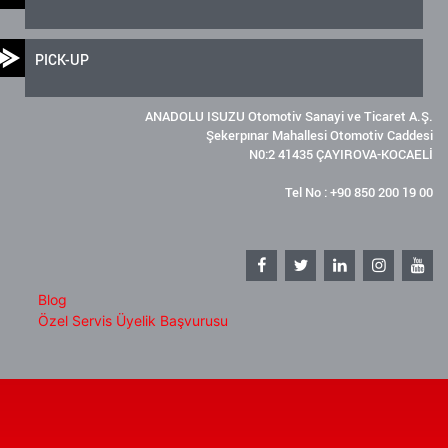
PICK-UP
ANADOLU ISUZU Otomotiv Sanayi ve Ticaret A.Ş.
Şekerpınar Mahallesi Otomotiv Caddesi
N0:2 41435 ÇAYIROVA-KOCAELİ
Tel No : +90 850 200 19 00
Blog
Özel Servis Üyelik Başvurusu