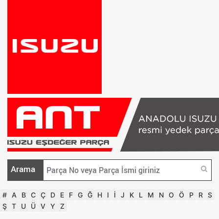
Arama
#
A
B
C
Ç
D
E
F
G
Ğ
H
I
İ
J
K
L
M
N
O
Ö
P
R
S
Ş
T
U
Ü
V
Y
Z