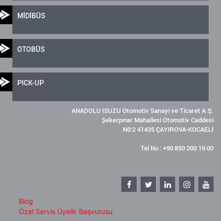
MİDİBÜS
OTOBÜS
PICK-UP
ANADOLU ISUZU Otomotiv Sanayi ve Ticaret A.Ş.
Şekerpınar Mahallesi Otomotiv Caddesi
N0:2 41435 ÇAYIROVA-KOCAELİ
Tel No : +90 850 200 19 00
Blog
Özel Servis Üyelik Başvurusu