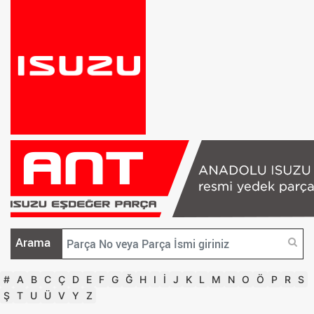
Arama
#
A
B
C
Ç
D
E
F
G
Ğ
H
I
İ
J
K
L
M
N
O
Ö
P
R
S
Ş
T
U
Ü
V
Y
Z