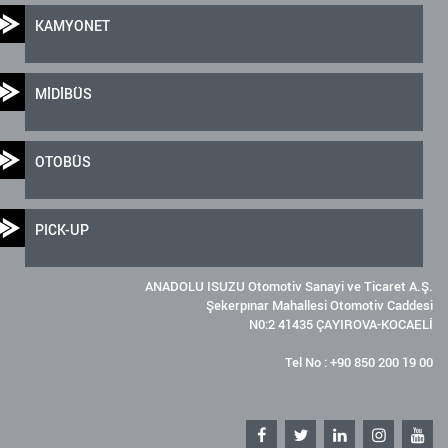
KAMYONET
MİDİBÜS
OTOBÜS
PICK-UP
ANADOLU ISUZU Otomotiv Sanayi ve Ticaret A.Ş.
Şekerpınar Mahallesi Otomotiv Caddesi
N0:2 41435 ÇAYIROVA-KOCAELİ
Tel No : +90 850 200 19 00