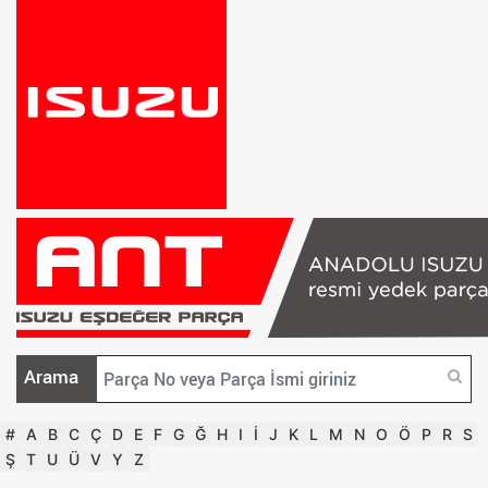
Arama
#
A
B
C
Ç
D
E
F
G
Ğ
H
I
İ
J
K
L
M
N
O
Ö
P
R
S
Ş
T
U
Ü
V
Y
Z