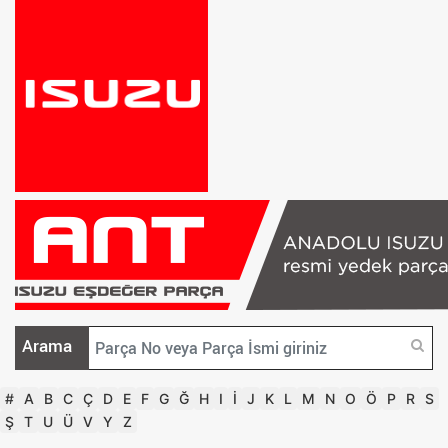
Arama
#
A
B
C
Ç
D
E
F
G
Ğ
H
I
İ
J
K
L
M
N
O
Ö
P
R
S
Ş
T
U
Ü
V
Y
Z