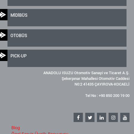
MİDİBÜS
OTOBÜS
PICK-UP
ANADOLU ISUZU Otomotiv Sanayi ve Ticaret A.Ş.
Şekerpınar Mahallesi Otomotiv Caddesi
N0:2 41435 ÇAYIROVA-KOCAELİ
Tel No : +90 850 200 19 00
Blog
Özel Servis Üyelik Başvurusu