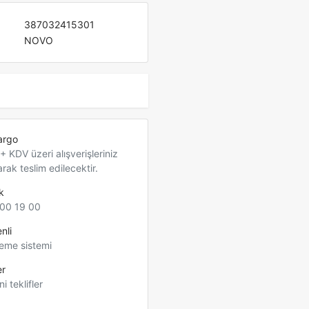
387032415301
NOVO
argo
 KDV üzeri alışverişleriniz
arak teslim edilecektir.
k
00 19 00
nli
eme sistemi
er
ni teklifler