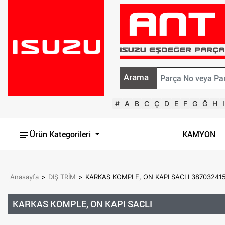
Arama
#
A
B
C
Ç
D
E
F
G
Ğ
H
I
Ürün Kategorileri
KAMYON
Anasayfa
>
DIŞ TRİM
>
KARKAS KOMPLE, ON KAPI SACLI 38703241
KARKAS KOMPLE, ON KAPI SACLI