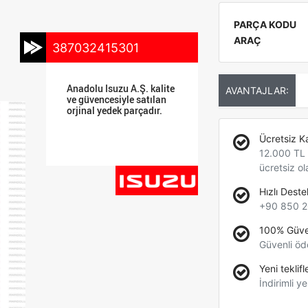
PARÇA KODU
ARAÇ
387032415301
Anadolu Isuzu A.Ş. kalite
AVANTAJLAR:
ve güvencesiyle satılan
orjinal yedek parçadır.
Ücretsiz K
12.000 TL +
ücretsiz ol
Hızlı Deste
+90 850 2
100% Güve
Güvenli öd
Yeni teklifl
İndirimli ye