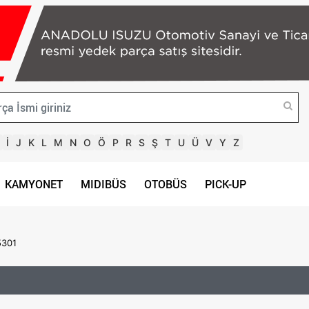
İ
J
K
L
M
N
O
Ö
P
R
S
Ş
T
U
Ü
V
Y
Z
KAMYONET
MIDIBÜS
OTOBÜS
PICK-UP
5301