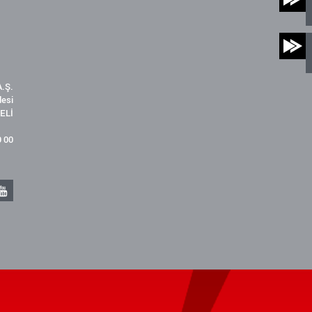
.Ş.
desi
ELİ
9 00