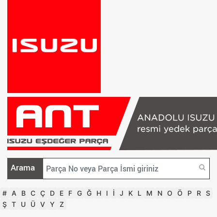
Arama
#
A
B
C
Ç
D
E
F
G
Ğ
H
I
İ
J
K
L
M
N
O
Ö
P
R
S
Ş
T
U
Ü
V
Y
Z