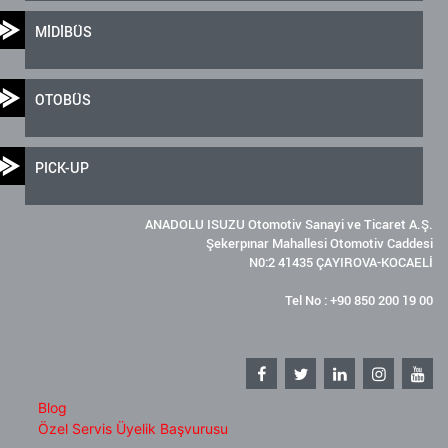
MİDİBÜS
OTOBÜS
PICK-UP
ANADOLU ISUZU Otomotiv Sanayi ve Ticaret A.Ş.
Şekerpınar Mahallesi Otomotiv Caddesi
N0:2 41435 ÇAYIROVA-KOCAELİ
Tel No : +90 850 200 19 00
Blog
Özel Servis Üyelik Başvurusu