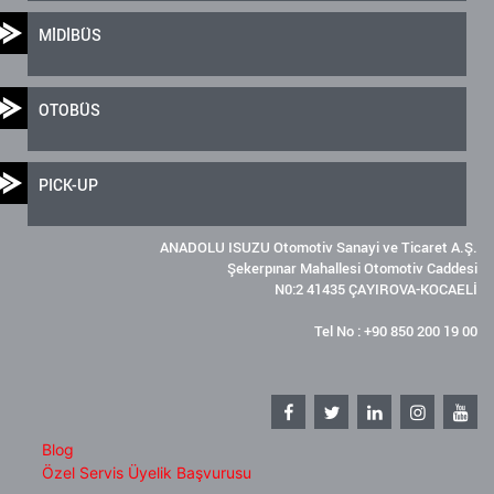
MİDİBÜS
OTOBÜS
PICK-UP
ANADOLU ISUZU Otomotiv Sanayi ve Ticaret A.Ş.
Şekerpınar Mahallesi Otomotiv Caddesi
N0:2 41435 ÇAYIROVA-KOCAELİ
Tel No : +90 850 200 19 00
Blog
Özel Servis Üyelik Başvurusu