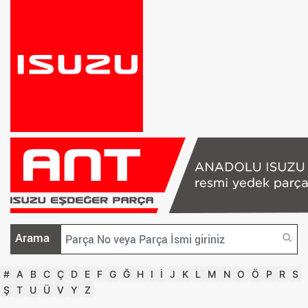
Arama
#
A
B
C
Ç
D
E
F
G
Ğ
H
I
İ
J
K
L
M
N
O
Ö
P
R
S
Ş
T
U
Ü
V
Y
Z