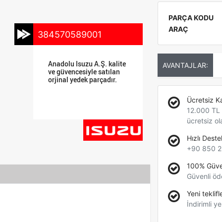
PARÇA KODU
ARAÇ
384570589001
Anadolu Isuzu A.Ş. kalite
AVANTAJLAR:
ve güvencesiyle satılan
orjinal yedek parçadır.
Ücretsiz K
12.000 TL +
ücretsiz ol
Hızlı Deste
+90 850 2
100% Güve
Güvenli öd
Yeni teklifl
İndirimli ye