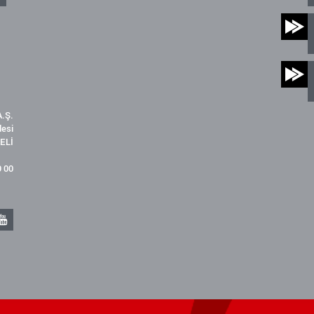
.Ş.
desi
ELİ
9 00