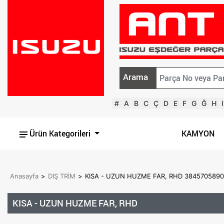
Arama
#
A
B
C
Ç
D
E
F
G
Ğ
H
I
Ürün Kategorileri
KAMYON
Anasayfa
>
DIŞ TRİM
>
KISA - UZUN HUZME FAR, RHD 3845705890
KISA - UZUN HUZME FAR, RHD