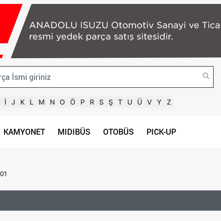
İ
J
K
L
M
N
O
Ö
P
R
S
Ş
T
U
Ü
V
Y
Z
KAMYONET
MIDIBÜS
OTOBÜS
PICK-UP
01