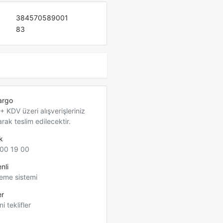
384570589001
83
argo
 KDV üzeri alışverişleriniz
arak teslim edilecektir.
k
00 19 00
nli
eme sistemi
er
ni teklifler