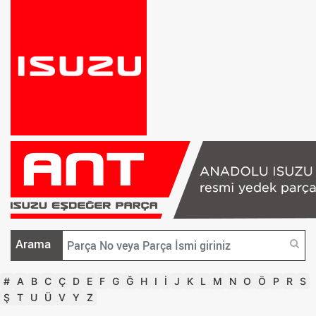
Arama
#
A
B
C
Ç
D
E
F
G
Ğ
H
I
İ
J
K
L
M
N
O
Ö
P
R
S
Ş
T
U
Ü
V
Y
Z