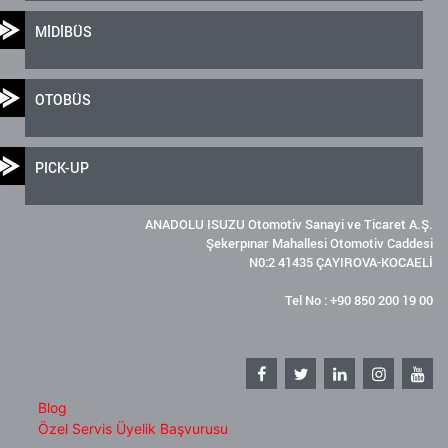
MİDİBÜS
OTOBÜS
PICK-UP
ANADOLU ISUZU Otomotiv Sanayi ve Ticaret A.Ş.
Şekerpınar Mahallesi Otomotiv Caddesi
N0:2 41435 ÇAYIROVA-KOCAELİ
Tel No : +90 850 200 19 00
Blog
Özel Servis Üyelik Başvurusu