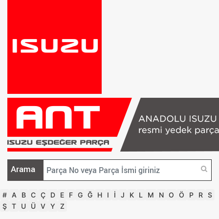
Arama
#
A
B
C
Ç
D
E
F
G
Ğ
H
I
İ
J
K
L
M
N
O
Ö
P
R
S
Ş
T
U
Ü
V
Y
Z