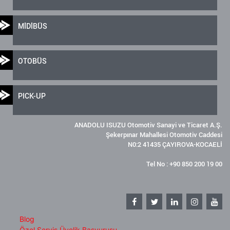
MİDİBÜS
OTOBÜS
PICK-UP
ANADOLU ISUZU Otomotiv Sanayi ve Ticaret A.Ş.
Şekerpınar Mahallesi Otomotiv Caddesi
N0:2 41435 ÇAYIROVA-KOCAELİ
Tel No : +90 850 200 19 00
Blog
Özel Servis Üyelik Başvurusu