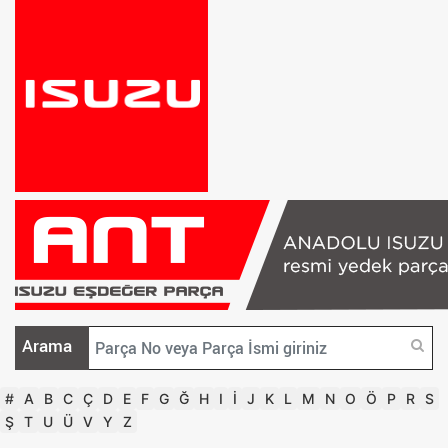
Arama
#
A
B
C
Ç
D
E
F
G
Ğ
H
I
İ
J
K
L
M
N
O
Ö
P
R
S
Ş
T
U
Ü
V
Y
Z