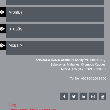
MİDİBÜS
OTOBÜS
PICK-UP
ANADOLU ISUZU Otomotiv Sanayi ve Ticaret A.Ş.
Şekerpınar Mahallesi Otomotiv Caddesi
N0:2 41435 ÇAYIROVA-KOCAELİ
Tel No : +90 850 200 19 00
Blog
Özel Servis Üyelik Başvurusu