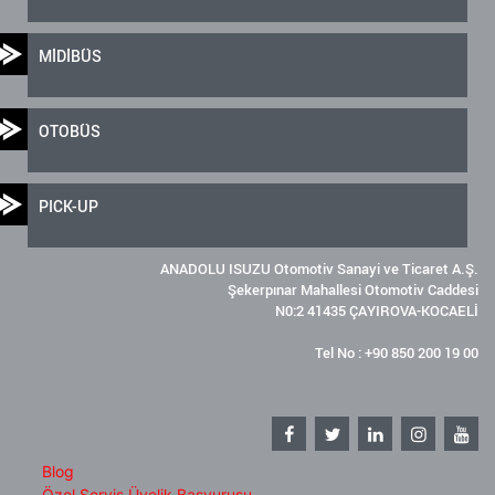
MİDİBÜS
OTOBÜS
PICK-UP
ANADOLU ISUZU Otomotiv Sanayi ve Ticaret A.Ş.
Şekerpınar Mahallesi Otomotiv Caddesi
N0:2 41435 ÇAYIROVA-KOCAELİ
Tel No : +90 850 200 19 00
Blog
Özel Servis Üyelik Başvurusu