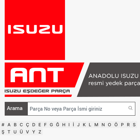
Arama
#
A
B
C
Ç
D
E
F
G
Ğ
H
I
İ
J
K
L
M
N
O
Ö
P
R
S
Ş
T
U
Ü
V
Y
Z