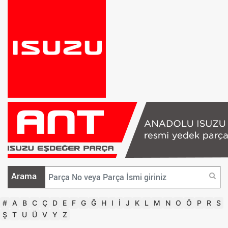
Arama
#
A
B
C
Ç
D
E
F
G
Ğ
H
I
İ
J
K
L
M
N
O
Ö
P
R
S
Ş
T
U
Ü
V
Y
Z