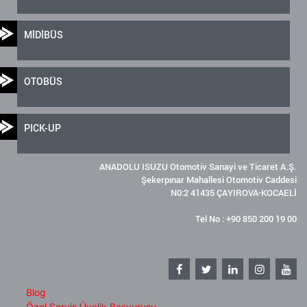
MİDİBÜS
OTOBÜS
PICK-UP
ANADOLU ISUZU Otomotiv Sanayi ve Ticaret A.Ş.
Şekerpınar Mahallesi Otomotiv Caddesi
N0:2 41435 ÇAYIROVA-KOCAELİ
Tel No : +90 850 200 19 00
Blog
Özel Servis Üyelik Başvurusu