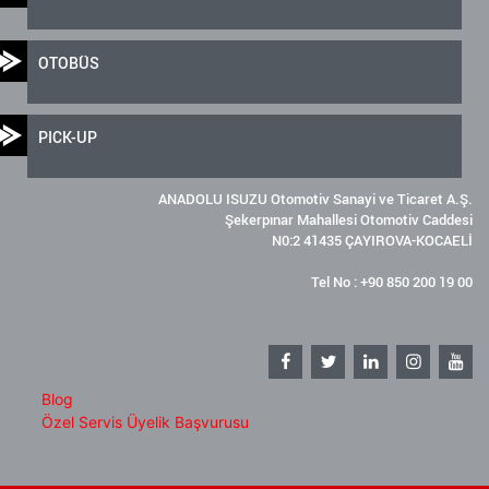
OTOBÜS
PICK-UP
ANADOLU ISUZU Otomotiv Sanayi ve Ticaret A.Ş.
Şekerpınar Mahallesi Otomotiv Caddesi
N0:2 41435 ÇAYIROVA-KOCAELİ
Tel No : +90 850 200 19 00
Blog
Özel Servis Üyelik Başvurusu