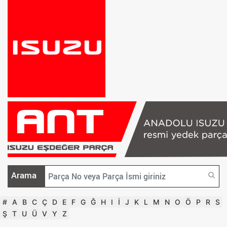
Arama
#
A
B
C
Ç
D
E
F
G
Ğ
H
I
İ
J
K
L
M
N
O
Ö
P
R
S
Ş
T
U
Ü
V
Y
Z