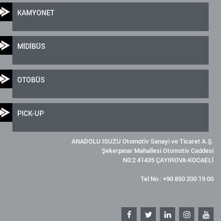
KAMYONET
MİDİBÜS
OTOBÜS
PICK-UP
ANADOLU ISUZU Otomotiv Sanayi ve Ticaret A.Ş.
Şekerpınar Mahallesi Otomotiv Caddesi
N0:2 41435 ÇAYIROVA-KOCAELİ
Tel No : +90 850 200 19 00