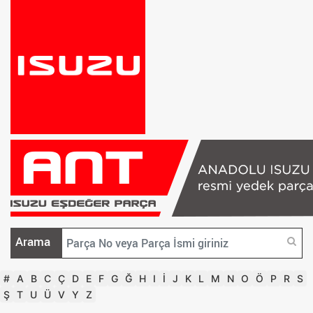
Arama
#
A
B
C
Ç
D
E
F
G
Ğ
H
I
İ
J
K
L
M
N
O
Ö
P
R
S
Ş
T
U
Ü
V
Y
Z