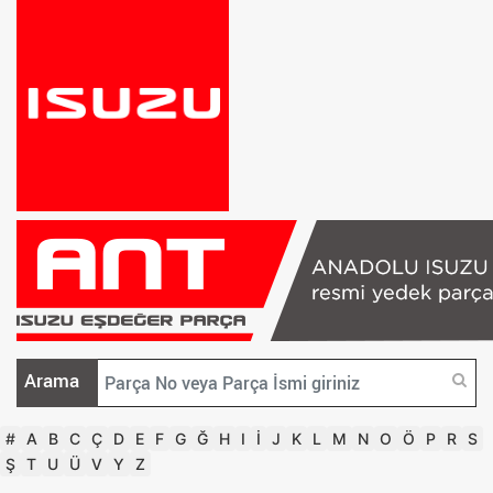
Arama
#
A
B
C
Ç
D
E
F
G
Ğ
H
I
İ
J
K
L
M
N
O
Ö
P
R
S
Ş
T
U
Ü
V
Y
Z