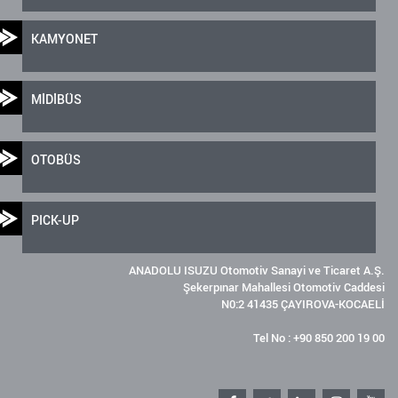
KAMYONET
MİDİBÜS
OTOBÜS
PICK-UP
ANADOLU ISUZU Otomotiv Sanayi ve Ticaret A.Ş.
Şekerpınar Mahallesi Otomotiv Caddesi
N0:2 41435 ÇAYIROVA-KOCAELİ
Tel No : +90 850 200 19 00