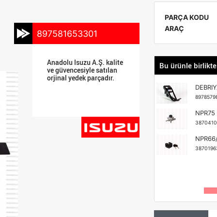
PARÇA KODU
ARAÇ
897581653301
Anadolu Isuzu A.Ş. kalite
Bu ürünle birlikte
ve güvencesiyle satılan
orjinal yedek parçadır.
DEBRIY
8978579
NPR75 
3870410
NPR66/
3870196