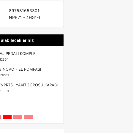
897581653301
NPR71 - 4HG1-T
 alabilecekleriniz
AJ PEDALI KOMPLE
82354
/ NOVO - EL POMPASI
71001
NPR75- YAKIT DEPOSU KAPAGI
30001