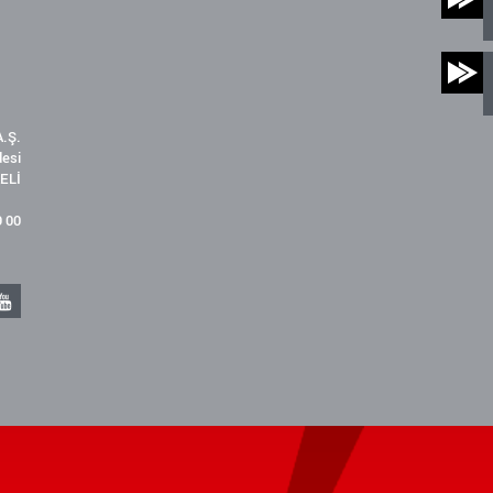
.Ş.
desi
ELİ
9 00