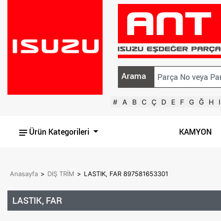
Arama
#
A
B
C
Ç
D
E
F
G
Ğ
H
I
Ürün Kategorileri
KAMYON
Anasayfa
>
DIŞ TRİM
>
LASTIK, FAR 897581653301
LASTIK, FAR