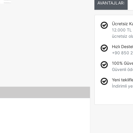
AVANTAJLAR:
Ücretsiz K
12.000 TL +
ücretsiz ol
Hızlı Deste
+90 850 2
100% Güve
Güvenli öd
Yeni teklifl
İndirimli ye