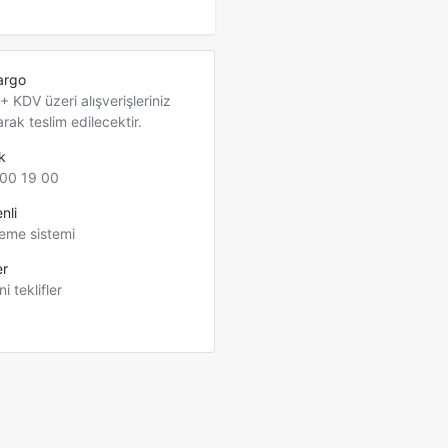
argo
 KDV üzeri alışverişleriniz
arak teslim edilecektir.
k
00 19 00
nli
eme sistemi
er
ni teklifler