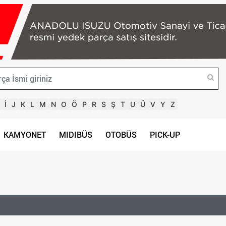
İ
J
K
L
M
N
O
Ö
P
R
S
Ş
T
U
Ü
V
Y
Z
KAMYONET
MIDIBÜS
OTOBÜS
PICK-UP