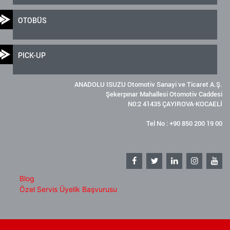
OTOBÜS
PICK-UP
ANADOLU ISUZU Otomotiv Sanayi ve Ticaret A.Ş.
Şekerpınar Mahallesi Otomotiv Caddesi
N0:2 41435 ÇAYIROVA-KOCAELİ
Tel No : +90 850 200 19 00
Blog
Özel Servis Üyelik Başvurusu