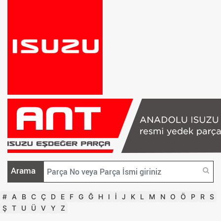
Arama
#
A
B
C
Ç
D
E
F
G
Ğ
H
I
İ
J
K
L
M
N
O
Ö
P
R
S
Ş
T
U
Ü
V
Y
Z