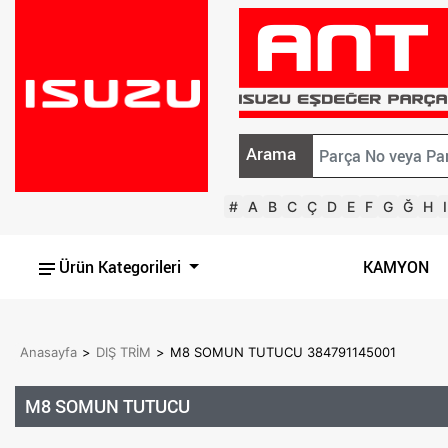
Arama
#
A
B
C
Ç
D
E
F
G
Ğ
H
I
Ürün Kategorileri
KAMYON
Anasayfa
>
DIŞ TRİM
>
M8 SOMUN TUTUCU 384791145001
M8 SOMUN TUTUCU