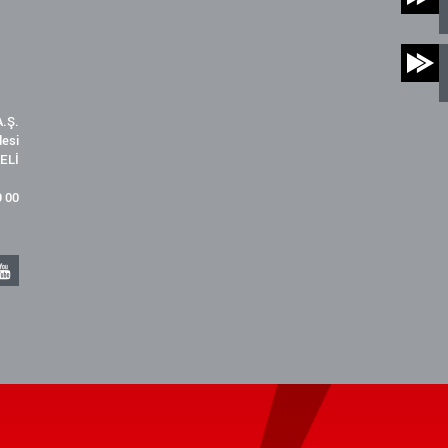
.Ş.
desi
ELİ
9 00