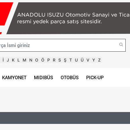
İ
J
K
L
M
N
O
Ö
P
R
S
Ş
T
U
Ü
V
Y
Z
KAMYONET
MIDIBÜS
OTOBÜS
PICK-UP