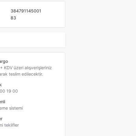
384791145001
83
argo
 KDV üzeri alışverişleriniz
arak teslim edilecektir.
k
00 19 00
nli
eme sistemi
er
ni teklifler