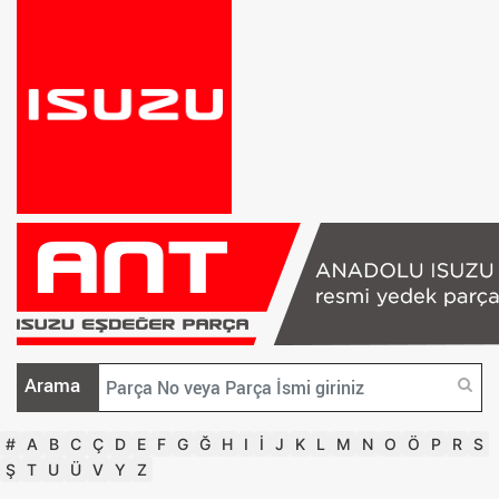
Arama
#
A
B
C
Ç
D
E
F
G
Ğ
H
I
İ
J
K
L
M
N
O
Ö
P
R
S
Ş
T
U
Ü
V
Y
Z