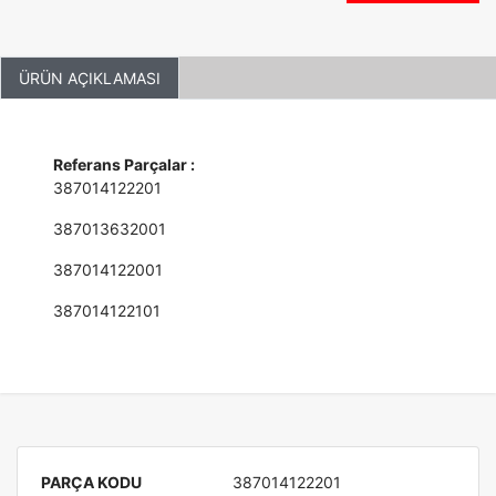
ÜRÜN AÇIKLAMASI
Referans Parçalar :
387014122201
387013632001
387014122001
387014122101
PARÇA KODU
387014122201