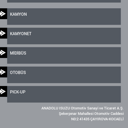
KAMYON
KAMYONET
MİDİBÜS
OTOBÜS
PICK-UP
ANADOLU ISUZU Otomotiv Sanayi ve Ticaret A.Ş.
Şekerpınar Mahallesi Otomotiv Caddesi
N0:2 41435 ÇAYIROVA-KOCAELİ