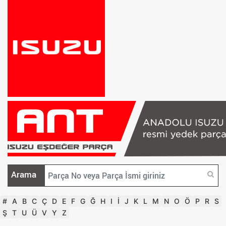
Arama
#
A
B
C
Ç
D
E
F
G
Ğ
H
I
İ
J
K
L
M
N
O
Ö
P
R
S
Ş
T
U
Ü
V
Y
Z