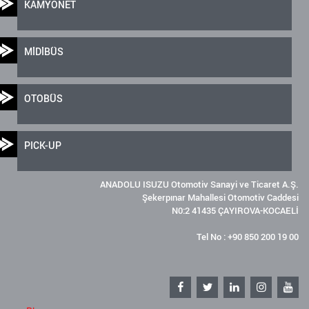
KAMYONET
MİDİBÜS
OTOBÜS
PICK-UP
ANADOLU ISUZU Otomotiv Sanayi ve Ticaret A.Ş.
Şekerpınar Mahallesi Otomotiv Caddesi
N0:2 41435 ÇAYIROVA-KOCAELİ
Tel No : +90 850 200 19 00